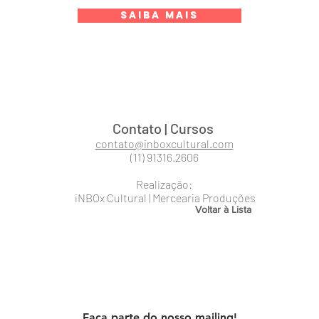
SAIBA MAIS
Contato | Cursos
contato@inboxcultural.com
(11) 91316.2606
Realização:
iNBOx Cultural | Mercearia Produções
Voltar à Lista
Faça parte do nosso mailing!