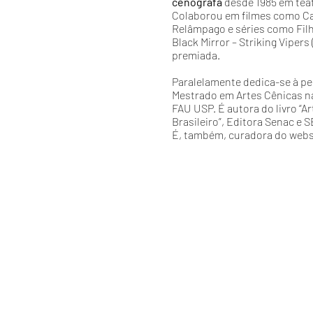
cenógrafa
desde 1985 em teat
Colaborou em filmes como Car
Relâmpago e séries como Filh
Black Mirror – Striking Vipers
premiada.
Paralelamente dedica-se à pes
Mestrado em Artes Cênicas n
FAU USP. É autora do livro “A
Brasileiro”, Editora Senac e 
É, também, curadora do web