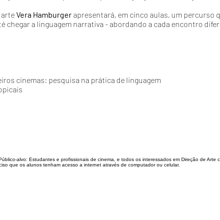
 arte
Vera Hamburger
apresentará, em cinco aulas, um percurso 
é chegar a linguagem narrativa - abordando a cada encontro dife
eiros cinemas: pesquisa na prática de linguagem
opicais
Público-alvo: Estudantes e profissionais de cinema, e todos os interessados em Direção de Arte
iso que os alunos tenham acesso a internet através de computador ou celular.