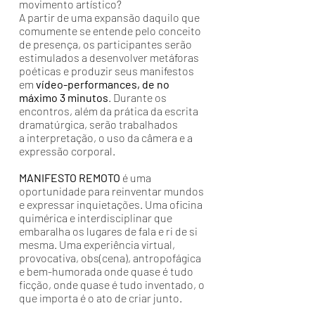
movimento artístico?
A partir de uma expansão daquilo que
comumente se entende pelo conceito
de presença, os participantes serão
estimulados a desenvolver metáforas
poéticas e produzir seus manifestos
em
vídeo-performances, de no
máximo 3 minutos
. Durante os
encontros, além da prática da escrita
dramatúrgica, serão trabalhados
a interpretação, o uso da câmera e a
expressão corporal.
MANIFESTO REMOTO
é uma
oportunidade para reinventar mundos
e expressar inquietações. Uma oficina
quimérica e interdisciplinar que
embaralha os lugares de fala e ri de si
mesma. Uma experiência virtual,
provocativa, obs(cena), antropofágica
e bem-humorada onde quase é tudo
ficção, onde quase é tudo inventado, o
que importa é o ato de criar junto.