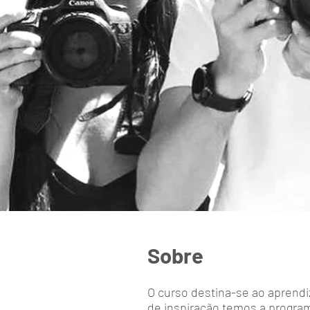
Sobre
O curso destina-se ao aprend
de inspiração temos a program