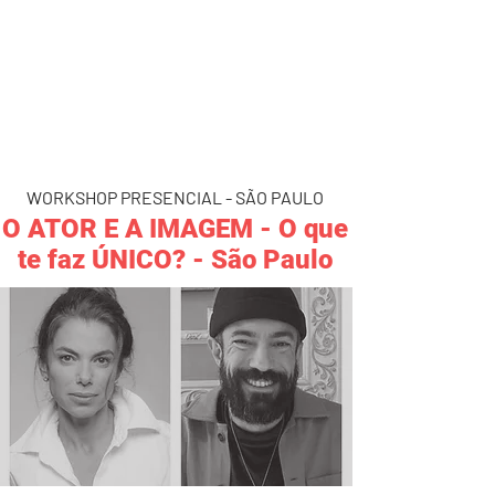
WORKSHOP PRESENCIAL - SÃO PAULO
O ATOR E A IMAGEM - O que
te faz ÚNICO? - São Paulo