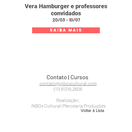
Vera Hamburger e professores
convidados
20/03 - 10/07
SAIBA MAIS
Contato | Cursos
contato@inboxcultural.com
(11) 91316.2606
Realização:
iNBOx Cultural | Mercearia Produções
Voltar à Lista