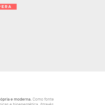
PERA
rópria e moderna
. Como fonte
icas e bioenergética. Através