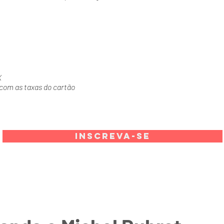
X
 com as taxas do cartão
Inscreva-se