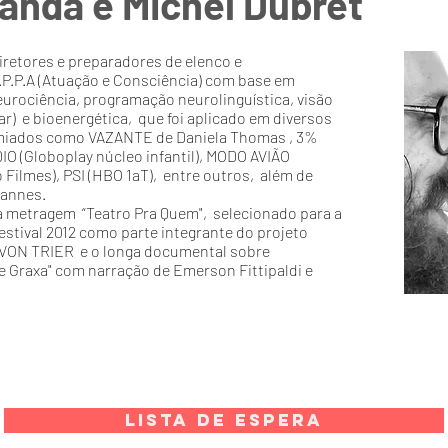
anda e Michel Dubret
iretores e preparadores de elenco e
P.P.A (Atuação e Consciência) com base em
urociência, programação neurolinguística, visão
ar) e bioenergética, que foi aplicado em diversos
emiados como VAZANTE de Daniela Thomas , 3%
ÉDIO (Globoplay núcleo infantil), MODO AVIÃO
o Filmes), PSI (HBO 1aT), entre outros, além de
Cannes.
ta metragem “Teatro Pra Quem", selecionado para a
stival 2012 como parte integrante do projeto
VON TRIER e o longa documental sobre
e Graxa" com narração de Emerson Fittipaldi e
LISTA DE ESPERA