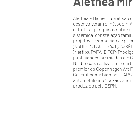
Alethea Mir
Alethea e Michel Dubret são d
desenvolveram o método M.A.
estudos e pesquisas sobre ne
sistêmica (constelação famili
projetos reconhecidos e pr
(Netflix 2aT, 3aT e 4aT), ASS
(Netflix), PAPAI É POP (Pródig
publicidades premiadas em 
Na direção, realizaram o cur
premier do Copenhagen Art Fe
Gesamt concebido por LARS 
automobilismo "Paixão, Suor 
produzido pela ESPN.