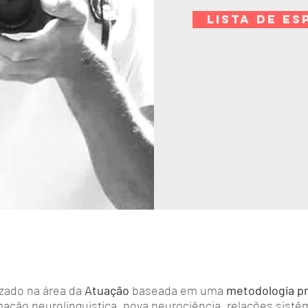
LISTA DE ES
izado na área da
Atuação
baseada em uma
metodologia p
ação neurolinguistica, nova neurociência, relações sistêm