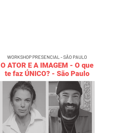
WORKSHOP PRESENCIAL - SÃO PAULO
O ATOR E A IMAGEM - O que
te faz ÚNICO? - São Paulo