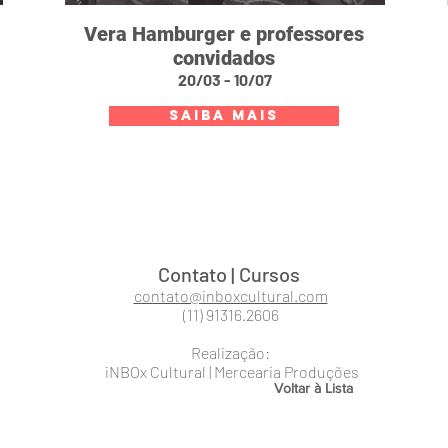
Vera Hamburger e professores
convidados
20/03 - 10/07
SAIBA MAIS
Contato | Cursos
contato@inboxcultural.com
(11) 91316.2606
Realização:
iNBOx Cultural | Mercearia Produções
Voltar à Lista