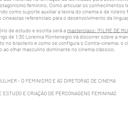
rotagonismo feminino. Como articular os conhecimentos t
endo como suporte auxiliar a teoria do cinema e de roteiro 
s cineastas referenciais para o desenvolvimento da lingu
ório de estudo e escrita será a
masterclass: "FILME DE M
longo de 1:30 Lorenna Montenegro irá discorrer sobre a ma
to no brasileiro e como se configura o Contra-cinema: o 
o ao olhar masculino dominante no cinema clássico.
E MULHER - O FEMINISMO E AS DIRETORAS DE CINEMA
O DE ESTUDO E CRIAÇÃO DE PERSONAGENS FEMININAS