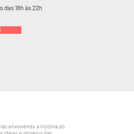
s das 18h às 22h
E
as envolvendo a história do
r ideias e projetos das