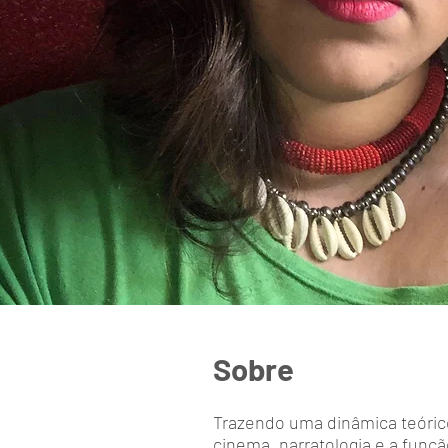
Sobre
Trazendo uma dinâmica teóric
cinema, narratologia e a funçã