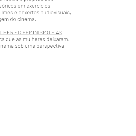
eóricos em exercícios
filmes e enxertos audiovisuais,
agem do cinema.
ULHER - O FEMINISMO E AS
rca que as mulheres deixaram,
cinema sob uma perspectiva