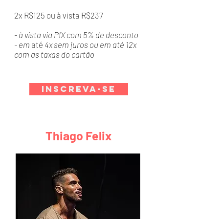
2x R$125 ou à vista R$237
- à vista via PIX com 5% de desconto
- em
até
4x sem juros ou em até 12x
com as taxas do cartão
Inscreva-se
Thiago Felix