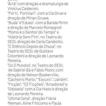
“Ãrrã” com direção e dramaturgia de
Vinícius Calderoni.
"Por ti, Portinari", com a Cia Druw e
direção de Mirian Druwe.
"Buda" e"Eduka", com a Banda Mirim
e direção de Marcelo Romagnoli
"Momo e o Senhor do Tempo" e
"História Sem Fim", no Teatro do
SESI, direção de Carla Candiotto.
"O Silêncio Depois da Chuva", no
Teatro do SESI, de Gustavo
Colombini e direção de Leonardo
Moreira.
"Os 3 Mundos", no Teatro do SESI,
de Gabriel Bá e Fábio Moon, com
direção de Nelson Baskerville.
“Cachorro Morto,” “Escuro”, “Jardim”,
"Ficção", “02 Ficções”, “Amadores” e
“Odisseia” com a Cia Hiato e direção
de Leonardo Moreira.
"Última Cena", direção Flávia
Melman, Aline Filócomo e Paula