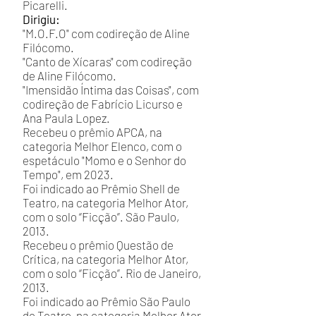
Picarelli.
Dirigiu:
"M.O.F.O" com codireção de Aline
Filócomo.
"Canto de Xícaras" com codireção
de Aline Filócomo.
"Imensidão Íntima das Coisas", com
codireção de Fabrício Licurso e
Ana Paula Lopez.
Recebeu o prêmio APCA, na
categoria Melhor Elenco, com o
espetáculo "Momo e o Senhor do
Tempo", em 2023.
Foi indicado ao Prêmio Shell de
Teatro, na categoria Melhor Ator,
com o solo “Ficção”. São Paulo,
2013.
Recebeu o prêmio Questão de
Crítica, na categoria Melhor Ator,
com o solo “Ficção”. Rio de Janeiro,
2013.
Foi indicado ao Prêmio São Paulo
de Teatro, na categoria Melhor Ator,