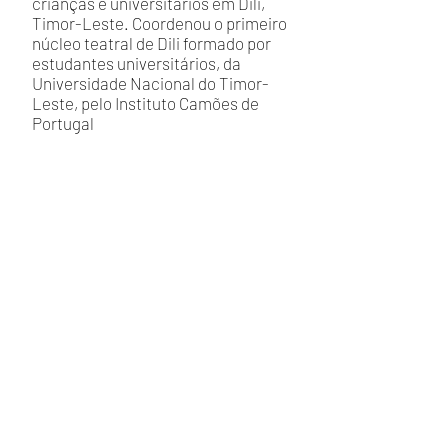
crianças e universitários em Dili,
Timor-Leste. Coordenou o primeiro
núcleo teatral de Dili formado por
estudantes universitários, da
Universidade Nacional do Timor-
Leste, pelo Instituto Camões de
Portugal
INSCREVA-SE
OUTROS CURSOS
WORKSHOP PRESENCIAL - SÃO PAULO
THE LUCID BODY -