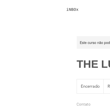
iNBOx
Este curso não po
THE L
1.50
Reais
Encerrado
E
R
brasil
n
c
Contato
e