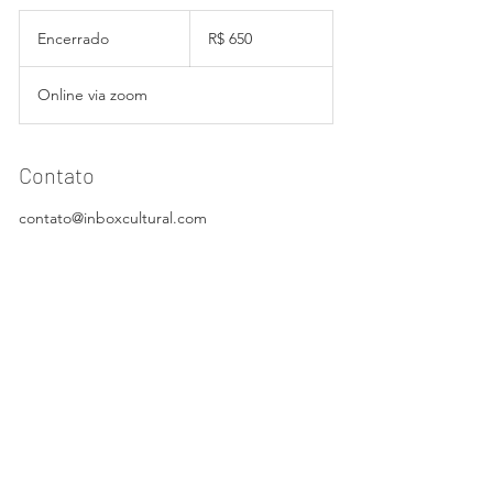
650
Reais
Encerrado
E
R$ 650
brasileiros
n
c
Online via zoom
e
r
r
a
Contato
d
o
contato@inboxcultural.com