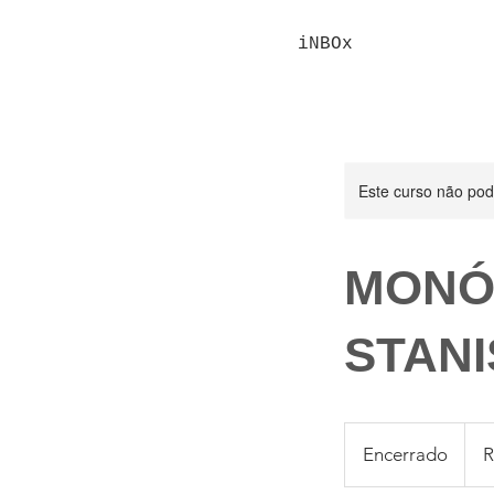
iNBOx
Este curso não po
MONÓ
STANI
800
Reais
Encerrado
E
R
brasil
n