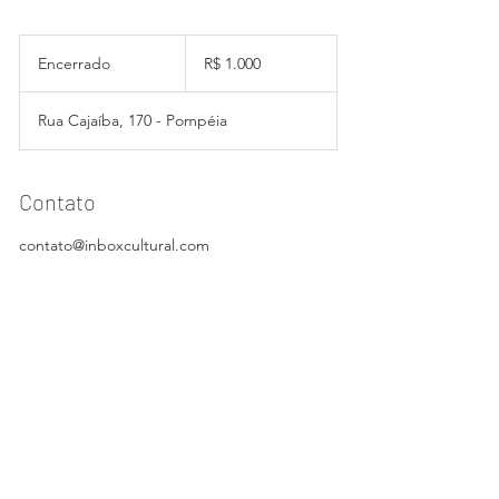
1.000
Reais
Encerrado
E
R$ 1.000
brasileiros
n
c
Rua Cajaíba, 170 - Pompéia
e
r
r
a
Contato
d
o
contato@inboxcultural.com