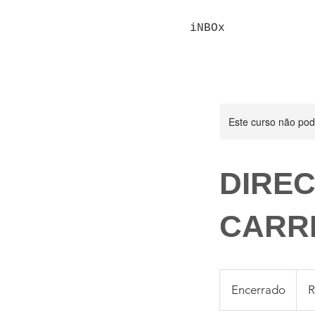
iNBOx
Este curso não po
DIRE
CARR
1.90
Reais
Encerrado
E
R
brasil
n