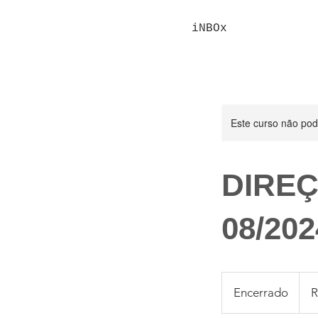
iNBOx
Este curso não po
DIREÇ
08/202
1.72
Reais
Encerrado
E
R
brasil
n