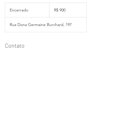
900
Reais
Encerrado
E
R$ 900
brasileiros
n
c
Rua Dona Germaine Burchard, 197
e
r
r
a
Contato
d
o