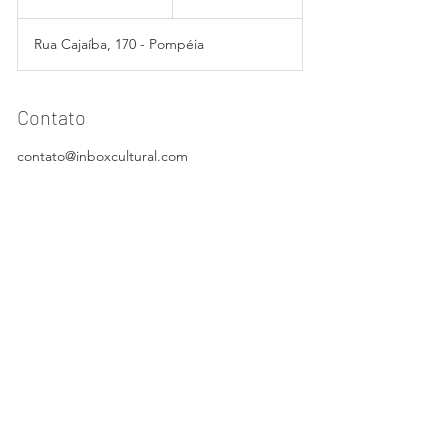
n
c
Rua Cajaíba, 170 - Pompéia
e
r
r
a
Contato
d
o
contato@inboxcultural.com