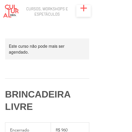
CURSOS, WORKSHOPS E
ESPETÁCULOS
Este curso não pode mais ser
agendado.
BRINCADEIRA
LIVRE
960
Reais
Encerrado
E
R$ 960
brasileiros