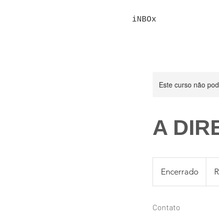
iNBOx
Este curso não po
A DI
530
Reais
Encerrado
E
R
brasil
n
c
Contato
e