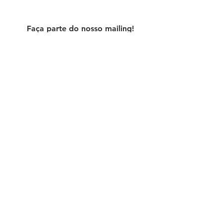
Faça parte do nosso mailing!
>
© iNBOx Cultural - São Paulo, Brasil
contato@inboxcultural.com
|
Termos de Uso