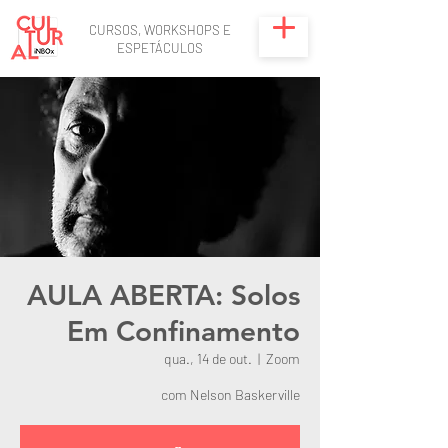
CURSOS, WORKSHOPS E
ESPETÁCULOS
AULA ABERTA: Solos
Em Confinamento
qua., 14 de out.
  |  
Zoom
com Nelson Baskerville